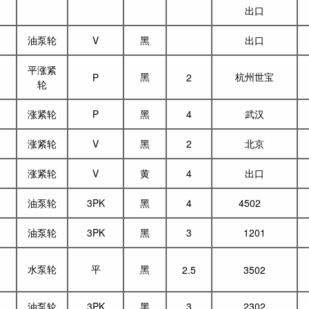
出口
油泵轮
V
黑
出口
平涨紧
黑
杭州世宝
P
2
轮
涨紧轮
P
黑
4
武汉
涨紧轮
V
黑
2
北京
涨紧轮
V
黄
4
出口
油泵轮
3PK
黑
4
4502
油泵轮
3PK
黑
3
1201
水泵轮
平
黑
2.5
3502
油泵轮
3PK
黑
3
2302