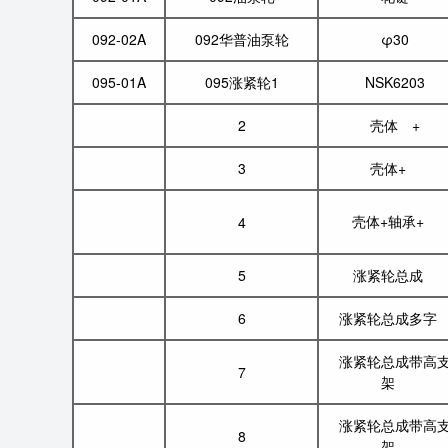
092-02A
092华普油泵轮
φ30
095-01A
095涨紧轮1
NSK6203
2
壳体 +
3
壳体+
壳体+轴承+
4
5
涨紧轮总成
6
涨紧轮总成多
涨紧轮总成带高
7
架
涨紧轮总成带高
8
架