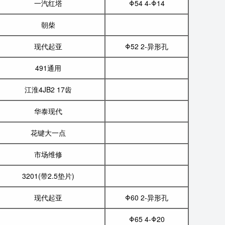
一汽红塔
Φ54 4-Φ14
朝柴
现代起亚
Φ52 2-异形孔
491通用
江淮4JB2 17齿
华泰现代
花键大一点
市场维修
3201(带2.5垫片)
现代起亚
Φ60 2-异形孔
Φ65 4-Φ20