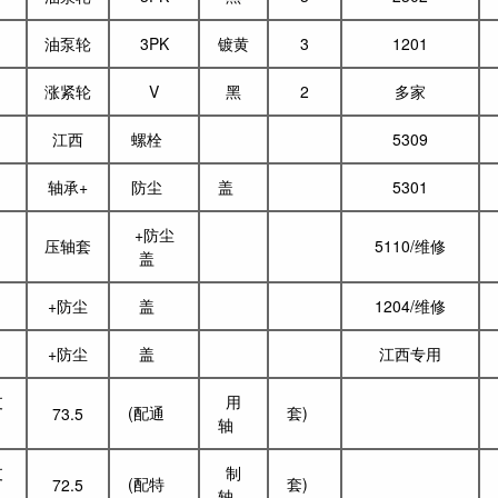
油泵轮
3PK
镀黄
3
1201
涨紧轮
V
黑
2
多家
江西
螺栓
5309
轴承+
防尘
盖
5301
+防尘
压轴套
5110/维修
盖
+防尘
盖
1204/维修
字
+防尘
盖
江西专用
支
用
(配通
套)
73.5
轴
支
制
(配特
套)
72.5
轴