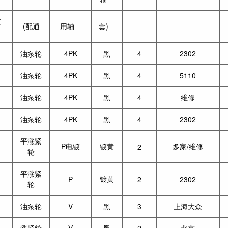
支
(配通
用轴
套)
油泵轮
4PK
黑
4
2302
油泵轮
4PK
黑
4
5110
油泵轮
4PK
黑
4
维修
油泵轮
4PK
黑
4
2302
平涨紧
P电镀
镀黄
多家/维修
2
轮
平涨紧
镀黄
P
2
2302
轮
油泵轮
V
黑
3
上海大众